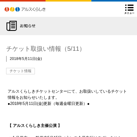
アルスくらしき
よくあるご質問
後援申請について
Facebook
Twitter
Instagram
YouTube
閉
チケット購入方法
ARSチ
チケット取扱い情報（5/11）
2018年5月11日
金
チケット情報
アルスくらしきチケットセンターにて、お取扱いしているチケット
情報をお知らせいたします。
●2018年5月11日(金)更新（毎週金曜日更新）●
【 アルスくらしき主催公演 】