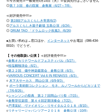
≪今月発売≫一般発売5月15日（火）※会員先行はございません
◎
第７３回 春の院展 倉敷展（6/27～7/8）
≪好評発売中!!!≫
◎
第19回アルスくらしき寄席(6/2)
◎
アルスくらしき親子劇場 玉島公演（6/24）
◎
DRUM TAO 「ドラムロック疾風3」(6/26)
●お買い求めは→窓口ほか、
インターネット
やお電話（086-434-
0010）でどうぞ。
【 その他取扱い公演 】
≪好評発売中!!!≫
○
倉敷オカリナワールドフェスティバル（5/27）
○
桂塩鯛独演会（6/2）
○
第２２回 備中神楽鑑賞会 倉敷公演（6/3）
○
VARIOUS CONCERT Vol.6 IN RENAISS（6/3）
○
木下大サーカス 岡山公演（6/9-9/3）
○
ポーラ美術館コレクション モネ、ルノワールからピカソまで
（7/6-8/26）
○
シャンソンの祭典 第２７回岡山パリ祭（7/15）
○
倉敷管弦楽団 第４４回定期演奏会（7/22）
○
戸澤采紀 ヴァイオリン・リサイタル２０１８（8/10）
○
リチャリージャパンツアー２０１８ 倉敷公演（10/8）