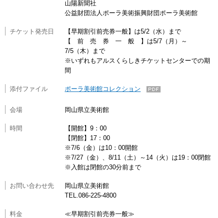
山陽新聞社
公益財団法人ポーラ美術振興財団ポーラ美術館
チケット発売日
【早期割引前売券一般】は5/2（水）まで
【 前 売 券 一 般 】は5/7（月）～
7/5（木）まで
※いずれもアルスくらしきチケットセンターでの期
間
添付ファイル
ポーラ美術館コレクション
会場
岡山県立美術館
時間
【開館】9：00
【閉館】17：00
※7/6（金）は10：00開館
※7/27（金）、8/11（土）～14（火）は19：00閉館
※入館は閉館の30分前まで
お問い合わせ先
岡山県立美術館
TEL.086-225-4800
料金
≪早期割引前売券一般≫