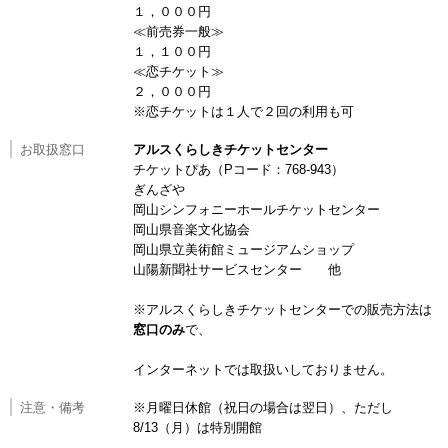
１，０００円
≪前売券一般≫
１，１００円
≪恋チケット≫
２，０００円
※恋チケットは１人で２回の利用も可
お取扱窓口
アルスくらしきチケットセンター
チケットぴあ（Pコード：768-943）
ぎんざや
岡山シンフォニーホールチケットセンター
岡山県音楽文化協会
岡山県立美術館ミュージアムショップ
山陽新聞社サービスセンター 他
※アルスくらしきチケットセンターでの販売方法は
窓口のみ
で、
インターネットでは取扱いしておりません。
注意・備考
※月曜日休館（祝日の場合は翌日）、ただし
8/13（月）は特別開館