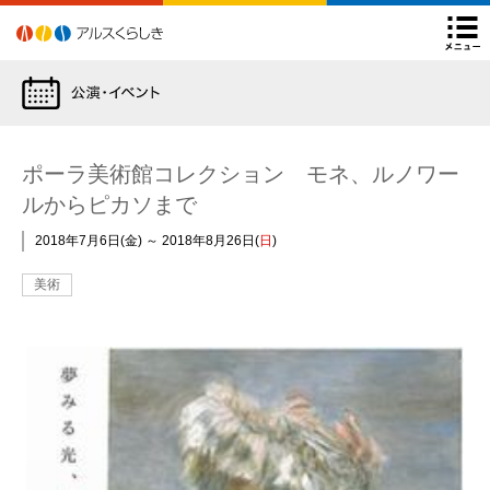
アルスくらしき
よくあるご質問
後援申請について
Facebook
Twitter
Instagram
YouTube
閉
チケット購入方法
ARSチ
ポーラ美術館コレクション モネ、ルノワー
ルからピカソまで
2018年7月6日
金
～
2018年8月26日
日
美術