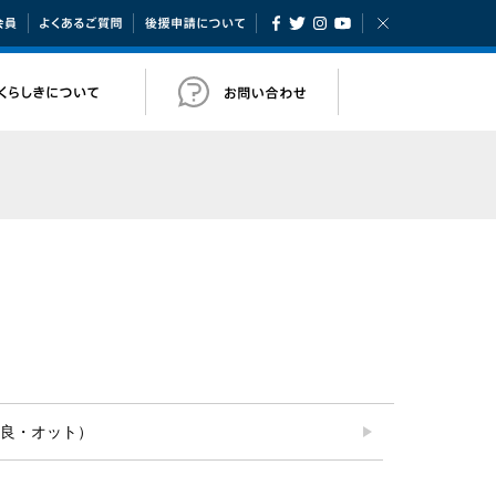
方法
ARSチケット会員
よくあるご質問
後援申請について
Facebook
Twitter
Instagram
YouTube
閉じる
メニュー
お知らせ
＝紗良・オット）