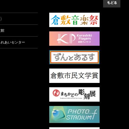
先頭
）
文館
ふれあいセンター