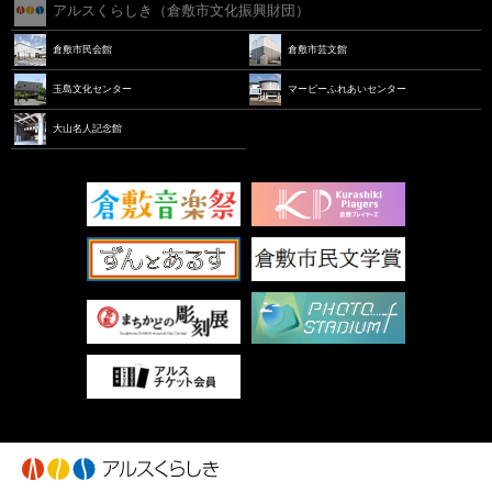
アルスくらしき（倉敷市文化振興財団）
倉敷市民会館
倉敷市芸文館
玉島文化センター
マービーふれあいセンター
大山名人記念館