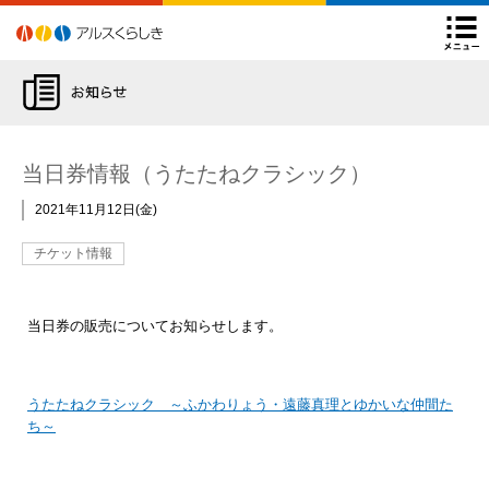
アルスくらしき
よくあるご質問
後援申請について
Facebook
Twitter
Instagram
YouTube
閉
チケット購入方法
ARSチ
当日券情報（うたたねクラシック）
2021年11月12日
金
チケット情報
当日券の販売についてお知らせします。
うたたねクラシック ～ふかわりょう・遠藤真理とゆかいな仲間た
ち～