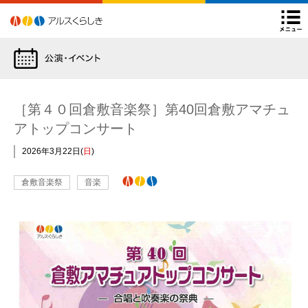
アルスくらしき
よくあるご質問
後援申請について
Facebook
Twitter
Instagram
YouTube
閉
チケット購入方法
ARSチ
［第４０回倉敷音楽祭］第40回倉敷アマチュ
アトップコンサート
2026年3月22日
日
アルスくらしき主催公演
倉敷音楽祭
音楽