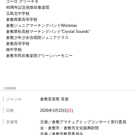
コーロ グリーチネ
40周年記念祝祭吹奏楽団
玉島北中学校
倉敷商業高等学校
倉敷ジュニアマーチングバンドWisterias
倉敷翠松高校マーチングバンド“Crystal Sounds”
倉敷少年少女合唱団ジュニアクラス
倉敷高等学校
南中学校
倉敷市民吹奏楽団グリーンハーモニー
開催概要
ジャンル
倉敷音楽祭 音楽
日程
2026年3月22日
日
主催等
主催／倉敷アマチュアトップコンサート実行委員
会・倉敷市・倉敷市文化振興財団
共催／倉敷市教育委員会