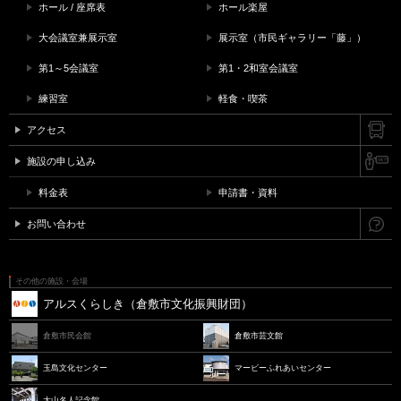
ホール / 座席表
ホール楽屋
大会議室兼展示室
展示室（市民ギャラリー「藤」）
第1～5会議室
第1・2和室会議室
練習室
軽食・喫茶
アクセス
施設の申し込み
料金表
申請書・資料
お問い合わせ
その他の施設・会場
アルスくらしき（倉敷市文化振興財団）
倉敷市民会館
倉敷市芸文館
玉島文化センター
マービーふれあいセンター
大山名人記念館