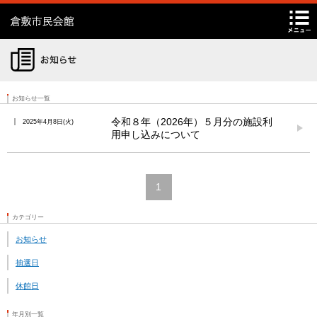
倉敷市民会館
施設空き情報
お問い合わせ
Facebook
Twitter
Instagram
YouTube
閉
チケット
お知らせ一覧
令和８年（2026年）５月分の施設利
2025年4月8日
火
用申し込みについて
1
カテゴリー
お知らせ
抽選日
休館日
年月別一覧