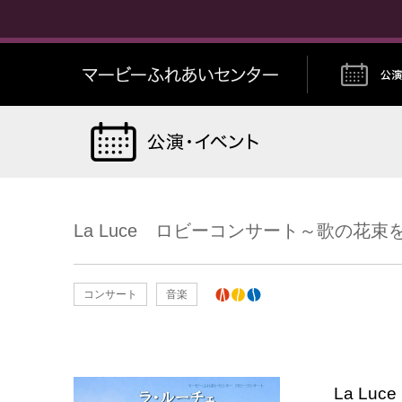
マービーふれあ
La Luce ロビーコンサート～歌の花
コンサート
音楽
アルスくらしき主催公演
La L