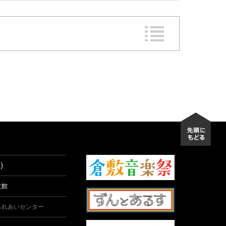
先頭
）
文館
ふれあいセンター