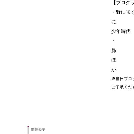
【プログ
・野に咲
に
少年時代
・
ほ
※当日プロ
ご了承くだ
開催概要