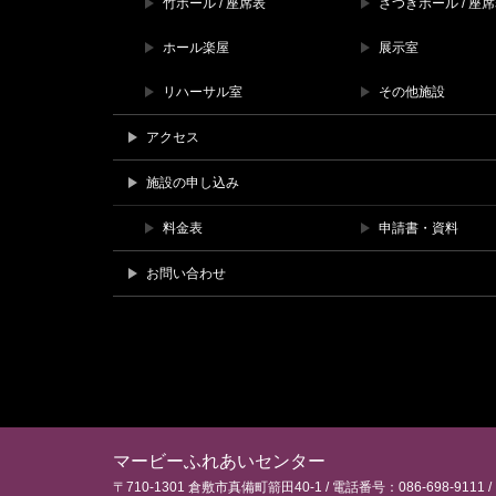
竹ホール / 座席表
さつきホール / 座
ホール楽屋
展示室
リハーサル室
その他施設
アクセス
施設の申し込み
料金表
申請書・資料
お問い合わせ
マービーふれあいセンター
〒710-1301
倉敷市真備町箭田40-1
電話番号：086-698-9111