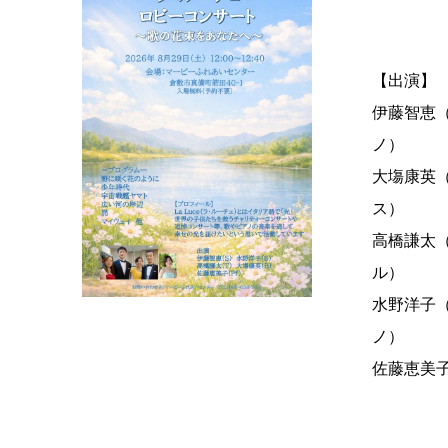
【出演】
伊藤智恵
大塲康英
高橋謙太
水野洋子
佐藤恵美