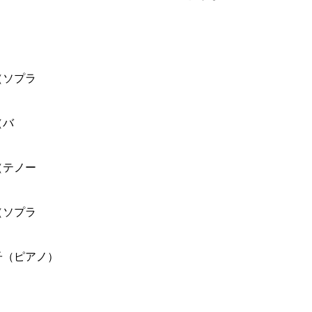
（ソプラ
（バ
（テノー
（ソプラ
子（ピアノ）