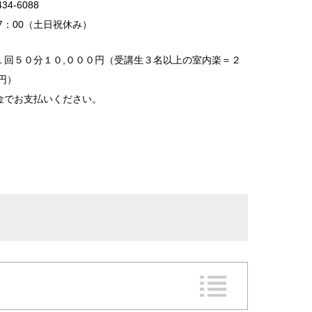
434-6088
17：00（土日祝休み）
１回５０分１０,０００円（受講生３名以上の室内楽＝２
円）
金でお支払いください。
メール