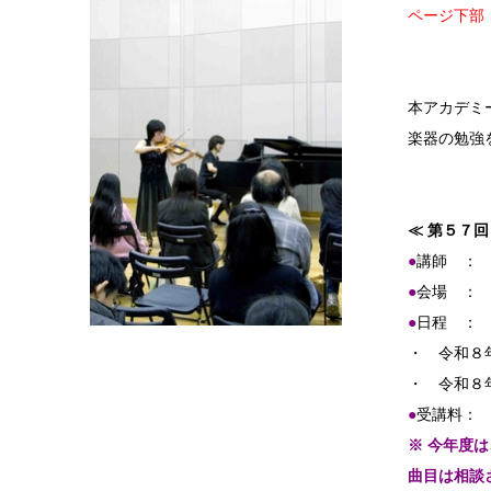
ページ下部
本アカデミ
楽器の勉強
≪ 第５７
●
講師 ：
●
会場 ：
●
日程 
・ 令和８
・ 令和８
●
受講料： 
※ 今年度
曲目は相談