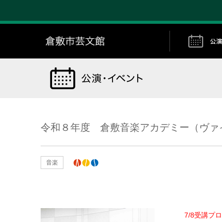
倉敷市芸文館
令和８年度 倉敷音楽アカデミー（ヴァ
音楽
アルスくらしき主催公演
7/8受講