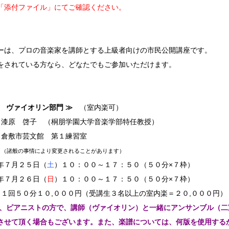
「添付ファイル」にてご確認ください。
ーは、プロの音楽家を講師とする上級者向けの市民公開講座です。
をされている方なら、どなたでもご参加いただけます。
回 ヴァイオリン部門 ≫
（室内楽可）
 漆原 啓子 （桐朋学園大学音楽学部特任教授）
 倉敷市芸文館 第１練習室
：
（諸般の事情により変更されることがあります）
年７月２５日（
土
）１０：００～１７：５０（５０分×７枠）
年７月２６日（
日
）１０：００～１７：５０（５０分×７枠）
１回５０分１０,０００円（受講生３名以上の室内楽＝２０,０００円）
は、ピアニストの方で、講師（ヴァイオリン）と一緒にアンサンブル（二
させて頂く場合もございます。また、楽譜については、何版を使用する