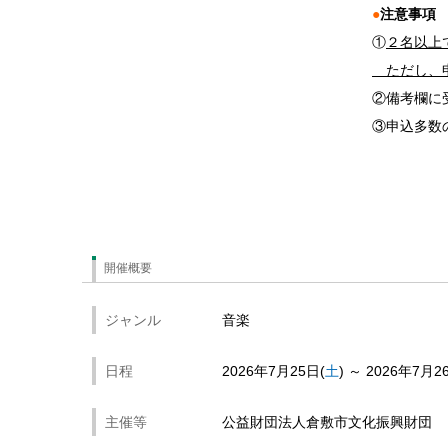
●
注意事項
①
２名以上
ただし、申
②備考欄に
③申込多数
開催概要
ジャンル
音楽
日程
2026年7月25日
土
～
2026年7月2
主催等
公益財団法人倉敷市文化振興財団