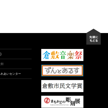
先頭
）
文館
ふれあいセンター