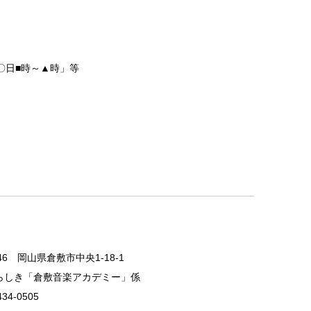
〇日■時～▲時」等
046 岡山県倉敷市中央1-18-1
らしき「倉敷音楽アカデミー」係
434-0505