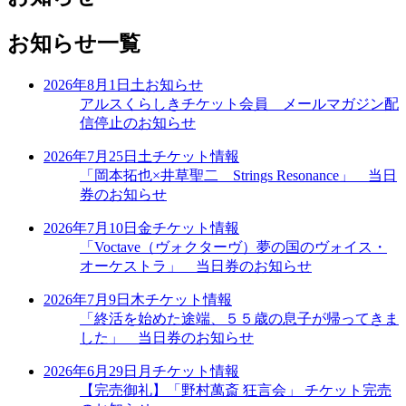
お知らせ一覧
2026年8月1日
土
お知らせ
アルスくらしきチケット会員 メールマガジン配
信停止のお知らせ
2026年7月25日
土
チケット情報
「岡本拓也×井草聖二 Strings Resonance」 当日
券のお知らせ
2026年7月10日
金
チケット情報
「Voctave（ヴォクターヴ）夢の国のヴォイス・
オーケストラ」 当日券のお知らせ
2026年7月9日
木
チケット情報
「終活を始めた途端、５５歳の息子が帰ってきま
した」 当日券のお知らせ
2026年6月29日
月
チケット情報
【完売御礼】「野村萬斎 狂言会」 チケット完売