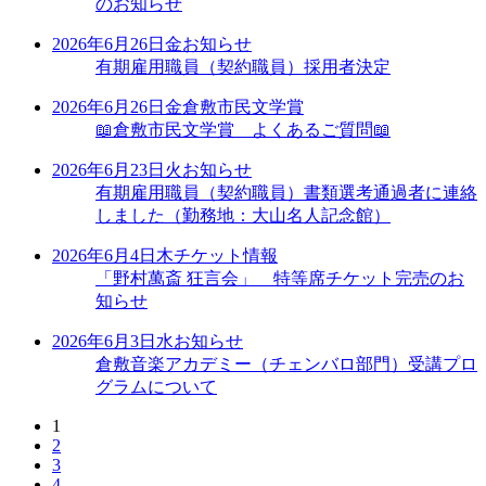
のお知らせ
2026年6月26日
金
お知らせ
有期雇用職員（契約職員）採用者決定
2026年6月26日
金
倉敷市民文学賞
📖倉敷市民文学賞 よくあるご質問📖
2026年6月23日
火
お知らせ
有期雇用職員（契約職員）書類選考通過者に連絡
しました（勤務地：大山名人記念館）
2026年6月4日
木
チケット情報
「野村萬斎 狂言会」 特等席チケット完売のお
知らせ
2026年6月3日
水
お知らせ
倉敷音楽アカデミー（チェンバロ部門）受講プロ
グラムについて
1
2
3
4