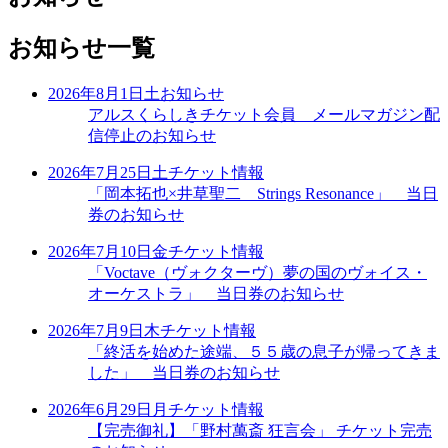
お知らせ一覧
2026年8月1日
土
お知らせ
アルスくらしきチケット会員 メールマガジン配
信停止のお知らせ
2026年7月25日
土
チケット情報
「岡本拓也×井草聖二 Strings Resonance」 当日
券のお知らせ
2026年7月10日
金
チケット情報
「Voctave（ヴォクターヴ）夢の国のヴォイス・
オーケストラ」 当日券のお知らせ
2026年7月9日
木
チケット情報
「終活を始めた途端、５５歳の息子が帰ってきま
した」 当日券のお知らせ
2026年6月29日
月
チケット情報
【完売御礼】「野村萬斎 狂言会」 チケット完売