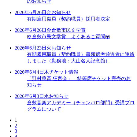
のお知らせ
2026年6月26日
金
お知らせ
有期雇用職員（契約職員）採用者決定
2026年6月26日
金
倉敷市民文学賞
📖倉敷市民文学賞 よくあるご質問📖
2026年6月23日
火
お知らせ
有期雇用職員（契約職員）書類選考通過者に連絡
しました（勤務地：大山名人記念館）
2026年6月4日
木
チケット情報
「野村萬斎 狂言会」 特等席チケット完売のお
知らせ
2026年6月3日
水
お知らせ
倉敷音楽アカデミー（チェンバロ部門）受講プロ
グラムについて
1
2
3
4