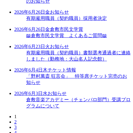
のお知らせ
2026年6月26日
金
お知らせ
有期雇用職員（契約職員）採用者決定
2026年6月26日
金
倉敷市民文学賞
📖倉敷市民文学賞 よくあるご質問📖
2026年6月23日
火
お知らせ
有期雇用職員（契約職員）書類選考通過者に連絡
しました（勤務地：大山名人記念館）
2026年6月4日
木
チケット情報
「野村萬斎 狂言会」 特等席チケット完売のお
知らせ
2026年6月3日
水
お知らせ
倉敷音楽アカデミー（チェンバロ部門）受講プロ
グラムについて
1
2
3
4