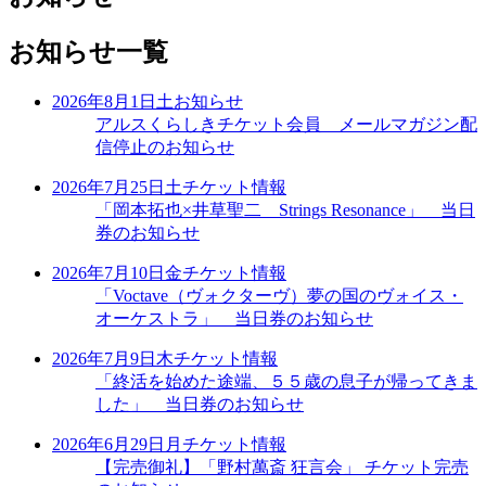
お知らせ一覧
2026年8月1日
土
お知らせ
アルスくらしきチケット会員 メールマガジン配
信停止のお知らせ
2026年7月25日
土
チケット情報
「岡本拓也×井草聖二 Strings Resonance」 当日
券のお知らせ
2026年7月10日
金
チケット情報
「Voctave（ヴォクターヴ）夢の国のヴォイス・
オーケストラ」 当日券のお知らせ
2026年7月9日
木
チケット情報
「終活を始めた途端、５５歳の息子が帰ってきま
した」 当日券のお知らせ
2026年6月29日
月
チケット情報
【完売御礼】「野村萬斎 狂言会」 チケット完売