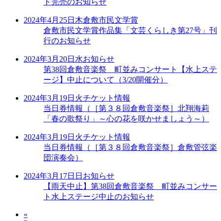
ト完売のお知らせ
2024年4月25日
木
倉敷市民文学賞
倉敷市民文学賞作品集「文芸くらしき第27号」刊
行のお知らせ
2024年3月20日
水
お知らせ
第38回倉敷音楽祭 町並みコンサート【水上ステ
ージ】中止について（3/20開催分）
2024年3月19日
火
チケット情報
当日券情報（［第３８回倉敷音楽祭］北翔海莉
「春の歌祭り」～心の花を咲かせましょう～）
2024年3月19日
火
チケット情報
当日券情報（［第３８回倉敷音楽祭］倉敷管弦楽
団演奏会）
2024年3月17日
日
お知らせ
【雨天中止】第38回倉敷音楽祭 町並みコンサー
ト水上ステージ中止のお知らせ
«