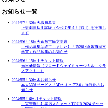
お知らせ一覧
2024年7月30日
火
職員募集
正規職員採用試験（令和７年４月採用）を実施し
ます
2024年6月18日
火
倉敷市民文学賞
【作品募集は終了しました】「第28回倉敷市民文
学賞」作品募集のお知らせ
2024年6月15日
土
チケット情報
当日券情報（ブロードウェイミュージカル「クラ
スアクト」）
2024年5月30日
木
お知らせ
本人認証サービス「3Dセキュア2.0」強制化のお
知らせ
2024年5月6日
月
チケット情報
【完売御礼】星屑スキャットTOUR 2024 チケッ